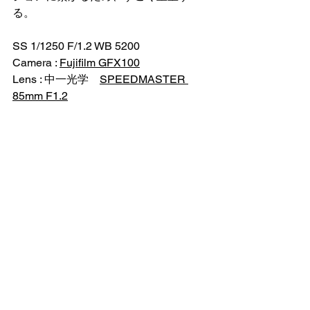
る。
SS 1/1250 F/1.2 WB 5200
Camera : 
Fujifilm GFX100
Lens : 中一光学　
SPEEDMASTER 
85mm F1.2