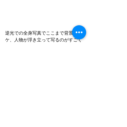
逆光での全身写真でここまで背景がボ
ケ、人物が浮き立って写るのがすごく
いい。全体的にふんわりとした質感だ
がピント面はキレがあり、グワっとボ
ケていくのがすごく魅力的だ。
SS 1/800 F/1.2 WB 5200
Camera : 
Fujifilm GFX100
Lens : 中一光学　
SPEEDMASTER 
85mm F1.2
Day by Day