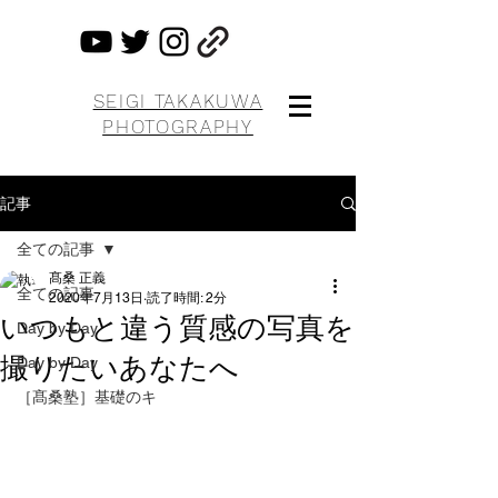
SEIGI TAKAKUWA
PHOTOGRAPHY
記事
全ての記事
髙桑 正義
全ての記事
2020年7月13日
読了時間: 2分
いつもと違う質感の写真を
Day by Day
撮りたいあなたへ
Day by Day
［髙桑塾］基礎のキ