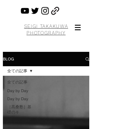
SEIGI TAKAKUWA
PHOTOGRAPHY
BLOG
全ての記事
全ての記事
Day by Day
Day by Day
［髙桑塾］基
礎のキ